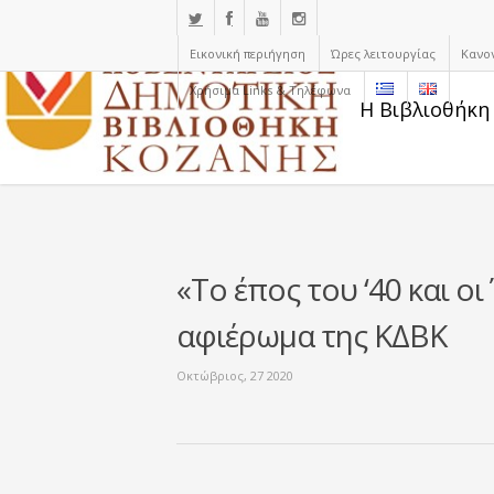
Εικονική περιήγηση
Ώρες λειτουργίας
Κανο
Χρήσιμα Links & Τηλέφωνα
Η Βιβλιοθήκη
«Το έπος του ‘40 και ο
αφιέρωμα της ΚΔΒΚ
Οκτώβριος, 27 2020