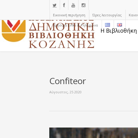
Εικονική περιήγηση
Ώρες λειτουργίας
Κανο
Χρήσιμα Links & Τηλέφωνα
Η Βιβλιοθήκη
Confiteor
Αύγουστος, 25 2020