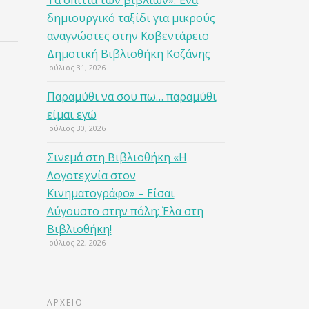
Τα σπίτια των βιβλίων»: Ένα
δημιουργικό ταξίδι για μικρούς
αναγνώστες στην Κοβεντάρειο
Δημοτική Βιβλιοθήκη Κοζάνης
Ιούλιος 31, 2026
Παραμύθι να σου πω… παραμύθι
είμαι εγώ
Ιούλιος 30, 2026
Σινεμά στη Βιβλιοθήκη «Η
Λογοτεχνία στον
Κινηματογράφο» – Είσαι
Αύγουστο στην πόλη; Έλα στη
Βιβλιοθήκη!
Ιούλιος 22, 2026
ΑΡΧΕΙΟ