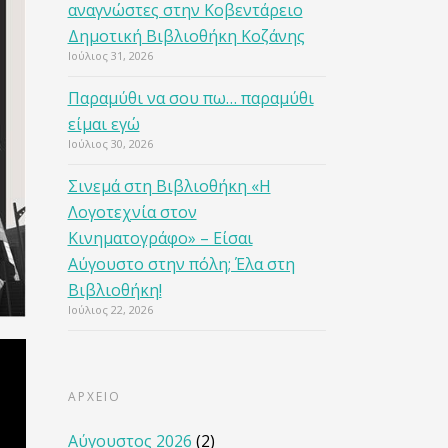
αναγνώστες στην Κοβεντάρειο
Δημοτική Βιβλιοθήκη Κοζάνης
Ιούλιος 31, 2026
Παραμύθι να σου πω… παραμύθι
είμαι εγώ
Ιούλιος 30, 2026
Σινεμά στη Βιβλιοθήκη «Η
Λογοτεχνία στον
Κινηματογράφο» – Είσαι
Αύγουστο στην πόλη; Έλα στη
Βιβλιοθήκη!
Ιούλιος 22, 2026
ΑΡΧΕΙΟ
Αύγουστος 2026
(2)