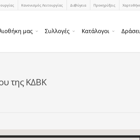
τουργίας
Κανονισμός Λειτουργίας
Δι@ύγεια
Προκηρύξεις
Χαρτοθήκ
λιοθήκη μας
Συλλογές
Κατάλογοι
Δράσει
ίου της ΚΔΒΚ