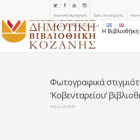
Εικονική περιήγηση
Ώρες λειτουργίας
Κανο
Χρήσιμα Links & Τηλέφωνα
Η Βιβλιοθήκη
Φωτογραφικά στιγμιότ
‘Κοβενταρείου’ βιβλιο
Μαΐου, 29 2018