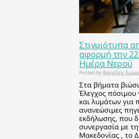
Στιγμιότυπα α
αφορμή την 22
Ημέρα Νερού
Posted by
Βαγγέλης Εμμα
Στα βήματα βιώσι
Έλεγχος πόσιμου 
και λυμάτων για 
ανανεώσιμες πηγέ
εκδήλωσης, που δ
συνεργασία με τη
Μακεδονίας , το Δ