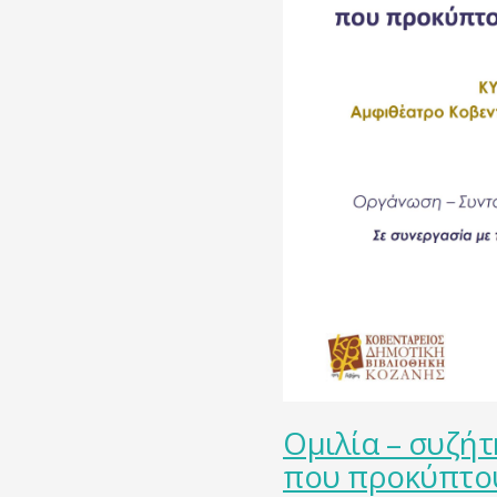
Ομιλία – συζή
που προκύπτου