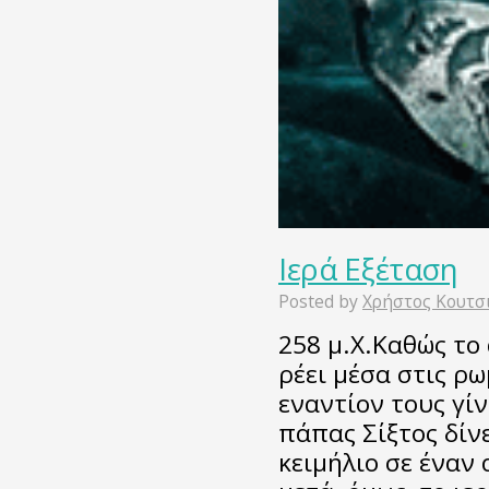
Ιερά Εξέταση
Posted by
Χρήστος Κουτσ
258 μ.Χ.Καθώς το
ρέει μέσα στις ρω
εναντίον τους γίν
πάπας Σίξτος δίν
κειμήλιο σε έναν