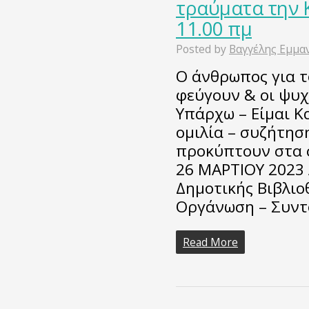
τραύματα την 
11.00 πμ
Posted by
Βαγγέλης Εμμα
Ο άνθρωπος για τ
φεύγουν & οι ψυ
Υπάρχω – Είμαι 
ομιλία – συζήτησ
προκύπτουν στα 
26 ΜΑΡΤΙΟΥ 2023
Δημοτικής Βιβλιο
Οργάνωση – Συντ
Read More