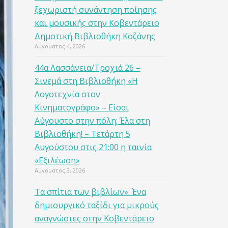
ξεχωριστή συνάντηση ποίησης
και μουσικής στην Κοβεντάρειο
Δημοτική Βιβλιοθήκη Κοζάνης
Αύγουστος 4, 2026
44α Λασσάνεια/Τροχιά 26 –
Σινεμά στη Βιβλιοθήκη «Η
Λογοτεχνία στον
Κινηματογράφο» – Είσαι
Αύγουστο στην πόλη; Έλα στη
Βιβλιοθήκη! – Τετάρτη 5
Αυγούστου στις 21:00 η ταινία
«Εξιλέωση»
Αύγουστος 3, 2026
Τα σπίτια των βιβλίων»: Ένα
δημιουργικό ταξίδι για μικρούς
αναγνώστες στην Κοβεντάρειο