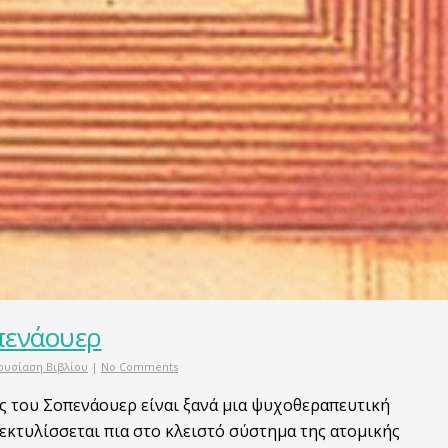
πενάουερ
ουσίαση Βιβλίου
|
No Comments
ς του Σοπενάουερ είναι ξανά μια ψυχοθεραπευτική
 εκτυλίσσεται πια στο κλειστό σύστημα της ατομικής