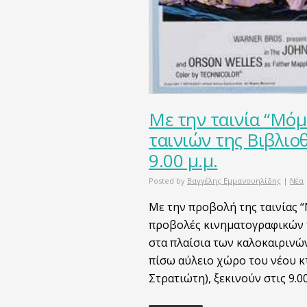
Με την ταινία “Μόμ
ταινιών της Βιβλιο
9.00 μ.μ.
Posted by
Βαγγέλης Εμμανουηλίδης
|
Νέα
Με την προβολή της ταινίας 
προβολές κινηματογραφικών 
στα πλαίσια των καλοκαιρινώ
πίσω αύλειο χώρο του νέου κτ
Στρατιώτη), ξεκινούν στις 9.0