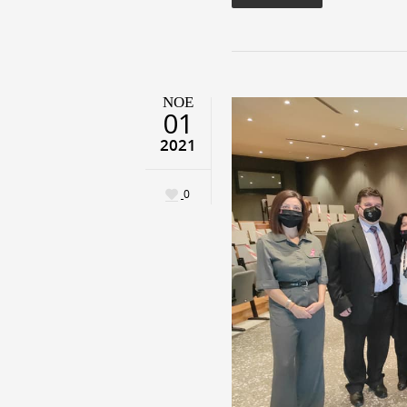
ΝΟΈ
01
2021
0