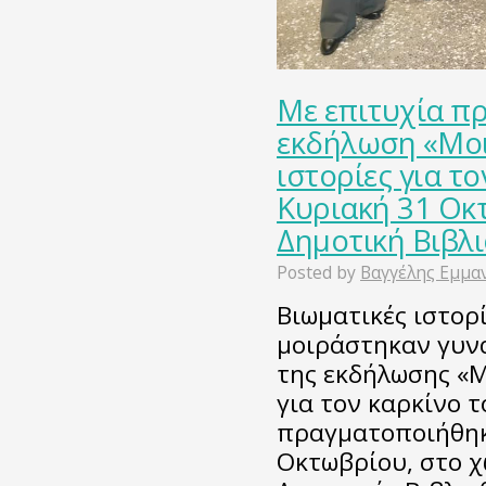
Με επιτυχία π
εκδήλωση «Μοι
ιστορίες για τ
Κυριακή 31 Οκτ
Δημοτική Βιβλ
Posted by
Βαγγέλης Εμμα
Βιωματικές ιστορ
μοιράστηκαν γυνα
της εκδήλωσης «Μ
για τον καρκίνο 
πραγματοποιήθηκ
Οκτωβρίου, στο χ