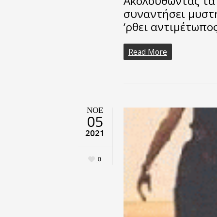
Ακολουθώντας τα 
συναντήσει μυστ
‘ρθει αντιμέτωπο
Read More
ΝΟΈ
05
2021
0