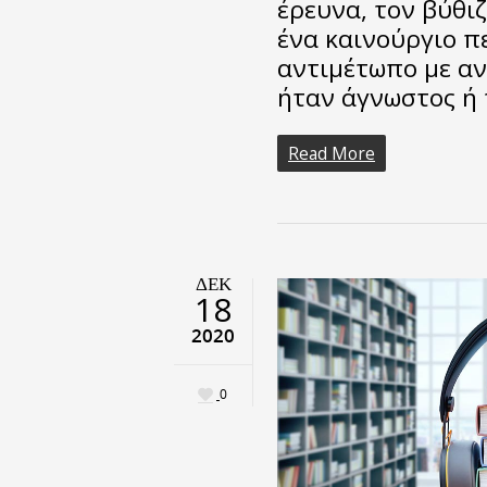
έρευνα, τον βύθιζ
ένα καινούργιο π
αντιμέτωπο με α
ήταν άγνωστος ή 
Read More
ΔΕΚ
18
2020
0