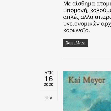
Με αίσθημα ατομι
υπομονή, καλούμα
απλές αλλά απαρα
υγειονομικών αρχ
κορωνοϊό.
Read More
ΔΕΚ
16
2020
0