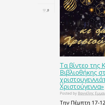
0
Τα βίντεο της 
Βιβλιοθήκης στ
χριστουγεννιάτ
Χριστούγεννα»
Posted by
Βαγγέλης Εμμα
Την Πέμπτη 17-12