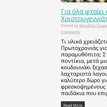
Για όλα φταίει 
Χριστουγεννιάτ
Posted by
Βαγγέλης Εμμα
Comments
Tι υλικά χρειάζε
Πρωτοχρονιάς για 
παραμυθόπιτα; Στ
ποντίκια, μετά μ
κουδουνάκι ξεχασ
λαχταριστά λαγο
καλύτερο δώρο γι
φρεσκοψημένους 
παιδάκια που επ
Read More