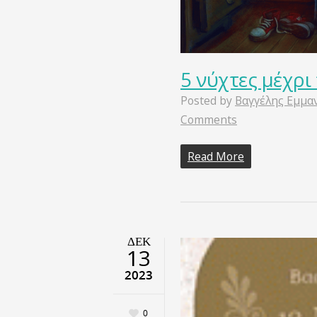
5 νύχτες μέχρι
Posted by
Βαγγέλης Εμμα
Comments
Read More
ΔΕΚ
13
2023
0