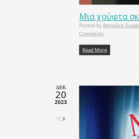
Mια χούφτα σ
Posted by
Βαγγέλης Εμμα
Comments
Read More
ΔΕΚ
20
2023
0