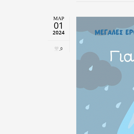
ΜΑΡ
01
2024
0