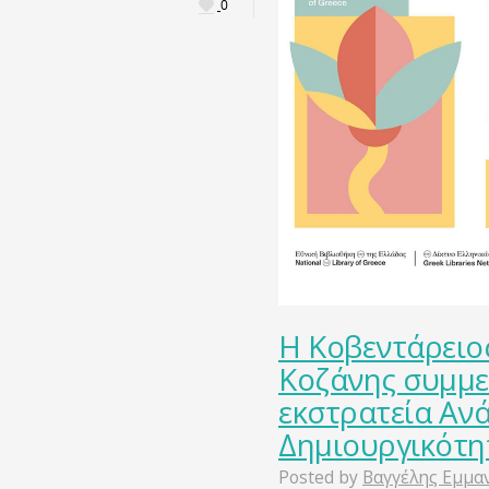
0
Η Κοβεντάρειο
Κοζάνης συμμε
εκστρατεία Αν
Δημιουργικότη
Posted by
Βαγγέλης Εμμα