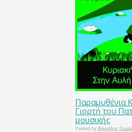
Παραμυθένια Κ
Γιορτή του Πατ
μουσικής
Posted by
Βαγγέλης Εμμα