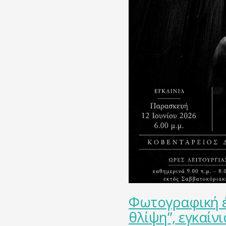
Φωτογραφική έ
θλίψη”, εγκαίν