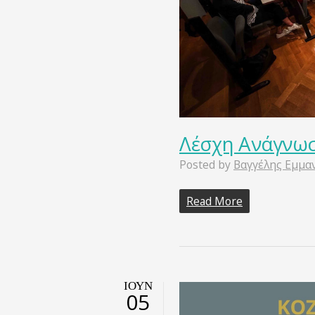
Λέσχη Ανάγνωσ
Posted by
Βαγγέλης Εμμα
Read More
ΙΟΎΝ
05