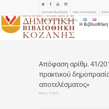
Εικονική περιήγηση
Ώρες λειτουργίας
Κανο
Χρήσιμα Links & Τηλέφωνα
Η Βιβλιοθήκη
Απόφαση αρίθμ. 41/201
πρακτικού δημοπρασία
αποτελέσματος»
Μαΐου, 19 2015