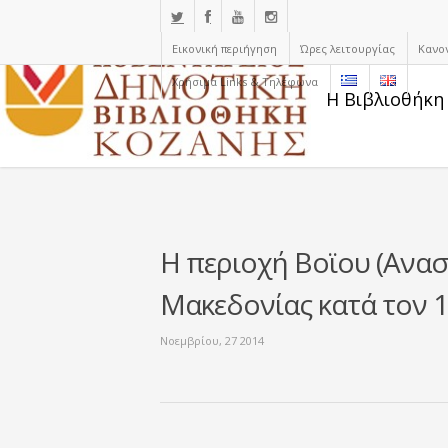
Εικονική περιήγηση
Ώρες λειτουργίας
Κανο
Χρήσιμα Links & Τηλέφωνα
Η Βιβλιοθήκη
Η περιοχή Βοϊου (Ανασ
Μακεδονίας κατά τον 1
Νοεμβρίου, 27 2014