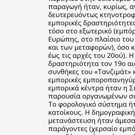
παραγωγή ήταν, κυρίως, α
δευτερευόντως κτηνοτροφι
εμπορικές δραστηριότητες
τόσο στο εξωτερικό (εμπόρ
Ευρώπης, στο πλαίσιο του
και των μεταφορών), όσο κ
έως τις αρχές του 20ού). 
δραστηριότητα τον 19ο αι
συνθήκες του «Τανζιμάτ» κ
εμπορικές εμποροπανηγύρε
εμπορικά κέντρα ήταν η Σ
παρουσία οργανωμένων συ
Το φορολογικό σύστημα ή
κατοίκους. Η δημογραφική 
μετανάστευση ήταν άμεσα
παράγοντες (χερσαίο εμπό