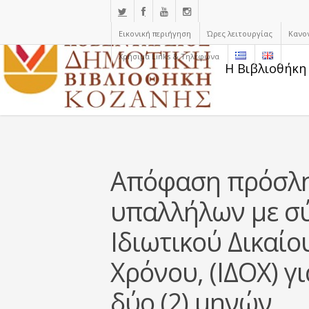
Εικονική περιήγηση
Ώρες λειτουργίας
Κανο
Χρήσιμα Links & Τηλέφωνα
Η Βιβλιοθήκη
Απόφαση πρόσλη
υπαλλήλων με σ
Ιδιωτικού Δικαί
Χρόνου, (ΙΔΟΧ) γ
δύο (2) μηνών