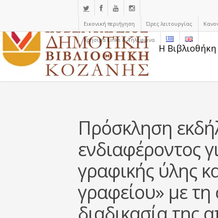
Εικονική περιήγηση
Ώρες λειτουργίας
Κανο
Χρήσιμα Links & Τηλέφωνα
Η Βιβλιοθήκη
Πρόσκληση εκδή
ενδιαφέροντος γ
γραφικής ύλης κα
γραφείου» με τη
διαδικασία της 