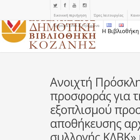
Εικονική περιήγηση
Ώρες λειτουργίας
Κανο
Χρήσιμα Links & Τηλέφωνα
Η Βιβλιοθήκη
Ανοιχτή Πρόσκλ
προσφοράς για τ
εξοπλισμού προσ
αποθήκευσης αρ
συλλογής ΚΔΒΚ» 