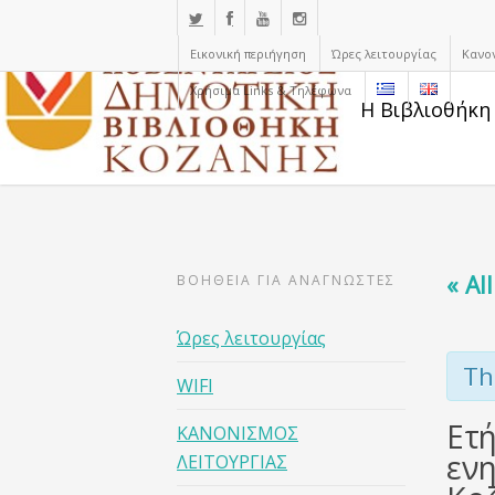
Εικονική περιήγηση
Ώρες λειτουργίας
Κανο
Χρήσιμα Links & Τηλέφωνα
Η Βιβλιοθήκη
« Al
ΒΟΗΘΕΙΑ ΓΙΑ ΑΝΑΓΝΩΣΤΕΣ
Ώρες λειτουργίας
Th
WIFI
Ετή
ΚΑΝΟΝΙΣΜΟΣ
ενη
ΛΕΙΤΟΥΡΓΙΑΣ