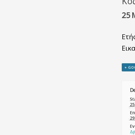
Κο
25 
Ετή
Εικ
+ GO
De
St
25
En
29
Ev
Δρ