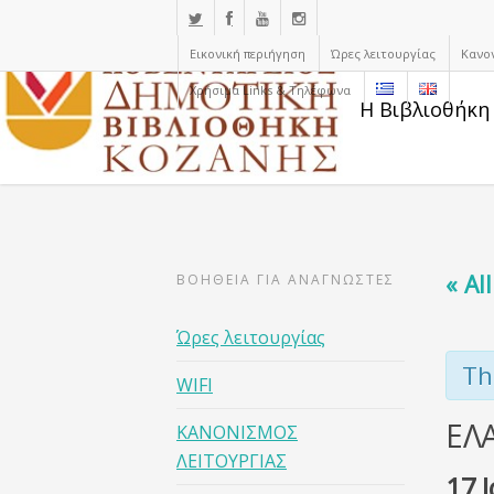
Εικονική περιήγηση
Ώρες λειτουργίας
Κανο
Χρήσιμα Links & Τηλέφωνα
Η Βιβλιοθήκη
« Al
ΒΟΗΘΕΙΑ ΓΙΑ ΑΝΑΓΝΩΣΤΕΣ
Ώρες λειτουργίας
Th
WIFI
ΕΛ
ΚΑΝΟΝΙΣΜΟΣ
ΛΕΙΤΟΥΡΓΙΑΣ
17 Ι