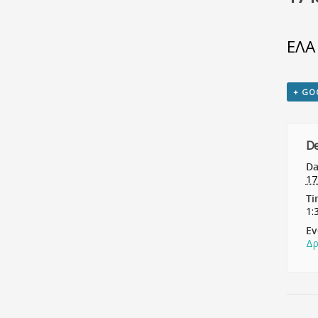
ΕΛΑ
+ GO
De
Da
17
Ti
1:
Ev
Δρ