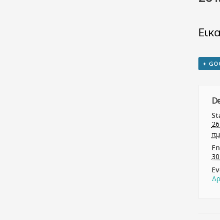
Εικ
+ GO
De
St
26
πμ
En
30
Ev
Δρ