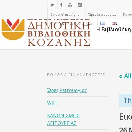
Εικονική περιήγηση
Ώρες λειτουργίας
Κανο
Χρήσιμα Links & Τηλέφωνα
Η Βιβλιοθήκη
« Al
ΒΟΗΘΕΙΑ ΓΙΑ ΑΝΑΓΝΩΣΤΕΣ
Ώρες λειτουργίας
Th
WIFI
Εικ
ΚΑΝΟΝΙΣΜΟΣ
ΛΕΙΤΟΥΡΓΙΑΣ
26 