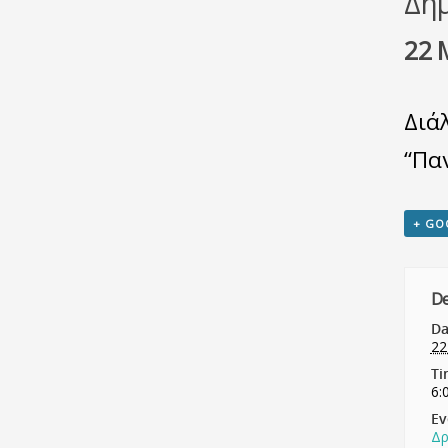
Δη
22 
Διά
“Πα
+ GO
De
Da
22
Ti
6:
Ev
Δρ