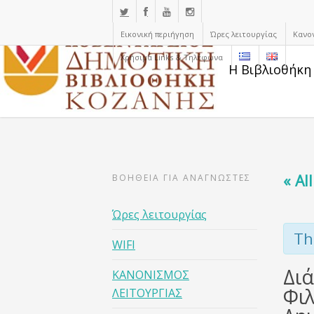
Εικονική περιήγηση
Ώρες λειτουργίας
Κανο
Χρήσιμα Links & Τηλέφωνα
Η Βιβλιοθήκη
« Al
ΒΟΗΘΕΙΑ ΓΙΑ ΑΝΑΓΝΩΣΤΕΣ
Ώρες λειτουργίας
Th
WIFI
Διά
ΚΑΝΟΝΙΣΜΟΣ
Φι
ΛΕΙΤΟΥΡΓΙΑΣ