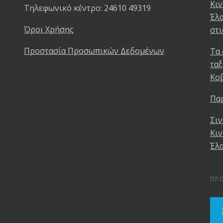
Κιν
Τηλεφωνικό κέντρο: 24610 49319
Έλα
Όροι Χρήσης
στι
Προστασία Προσωπικών Δεδομένων
Τα 
ταξ
Κο
Παρ
Σιν
Κιν
Έλα
ΠΡ