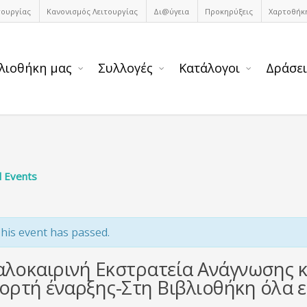
τουργίας
Κανονισμός Λειτουργίας
Δι@ύγεια
Προκηρύξεις
Χαρτοθήκ
λιοθήκη μας
Συλλογές
Κατάλογοι
Δράσει
ll Events
his event has passed.
αλοκαιρινή Εκστρατεία Ανάγνωσης κ
ιορτή έναρξης-Στη Βιβλιοθήκη όλα ε