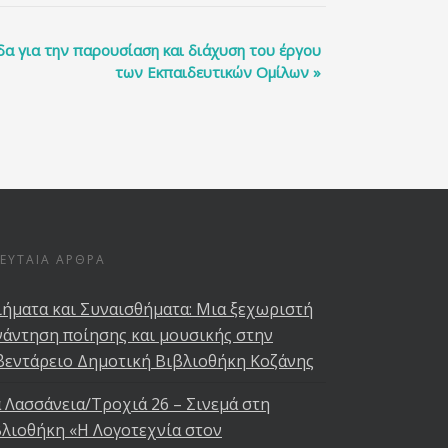
δα για την παρουσίαση και διάχυση του έργου
των Εκπαιδευτικών Ομίλων
»
ΛΕΥΤΑΊΑ ΆΡΘΡΑ
ήματα και Συναισθήματα: Μια ξεχωριστή
άντηση ποίησης και μουσικής στην
βεντάρειο Δημοτική Βιβλιοθήκη Κοζάνης
 Λασσάνεια/Τροχιά 26 – Σινεμά στη
λιοθήκη «Η Λογοτεχνία στον