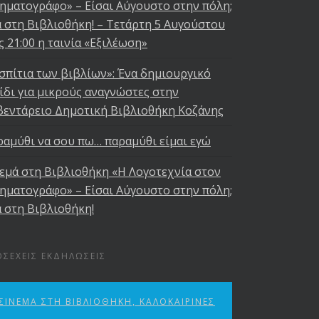
ηματογράφο» – Είσαι Αύγουστο στην πόλη;
 στη Βιβλιοθήκη! – Τετάρτη 5 Αυγούστου
ς 21:00 η ταινία «Εξιλέωση»
σπίτια των βιβλίων»: Ένα δημιουργικό
ίδι για μικρούς αναγνώστες στην
βεντάρειο Δημοτική Βιβλιοθήκη Κοζάνης
αμύθι να σου πω… παραμύθι είμαι εγώ
εμά στη Βιβλιοθήκη «Η Λογοτεχνία στον
ηματογράφο» – Είσαι Αύγουστο στην πόλη;
 στη Βιβλιοθήκη!
ΟΣΕΧΕΊΣ ΕΚΔΗΛΏΣΕΙΣ
ΣΙΝΕΜΆ ΣΤΗ ΒΙΒΛΙΟΘΉΚΗ, ΚΑΛΟΚΑΙΡΙΝΈΣ