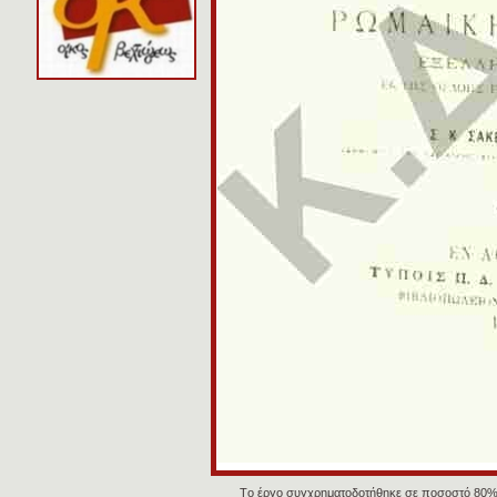
Tο έργο συγχρηματοδοτήθηκε σε ποσοστό 80%