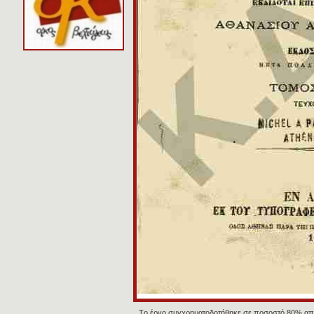
Tο έργο συγχρηματοδοτήθηκε σε ποσοστό 80% απ