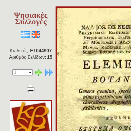
Ψηφιακές
Συλλογές
Κωδικός:
E1044907
Αριθμός Σελίδων:
15