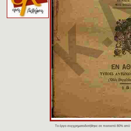
Tο έργο συγχρηματοδοτήθηκε σε ποσοστό 80% από 